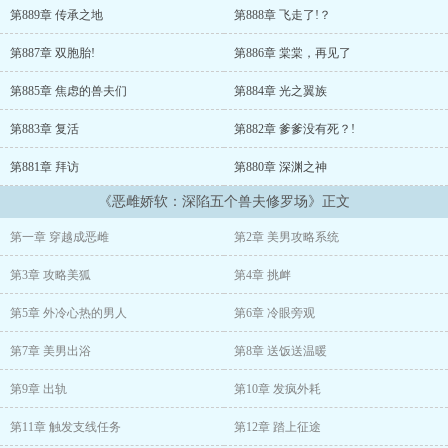
第889章 传承之地
第888章 飞走了!？
原主又丑又懒遭人嫌，兽夫们避如蛇蝎，她还妄图霸王硬上弓，穿越
过来的沈棠成了这个替罪羔羊。
第887章 双胞胎!
第886章 棠棠，再见了
开局便是修罗场！面对兽夫冰冷、厌恶的目光，沈棠吓得浑身发抖，
第885章 焦虑的兽夫们
第884章 光之翼族
一脚踹开眼前的男人，转身就跑。
第883章 复活
第882章 爹爹没有死？!
离婚就离婚，本姑娘不伺候了！
第881章 拜访
第880章 深渊之神
可就在这时，她竟绑定了一个“变美系统”，要求她攻略这五位极品兽
《恶雌娇软：深陷五个兽夫修罗场》正文
夫！只要提升他们的好感度，就能获得丰厚的奖励：祛痘膏、减肥
丹、美容丹、诱惑体香……沈棠心动了。
第一章 穿越成恶雌
第2章 美男攻略系统
不就是攻略男人吗？没吃过猪肉，还没见过猪跑！她信心满满地查看
第3章 攻略美狐
第4章 挑衅
五位兽夫的好感度，结果——四个厌恶，一个黑化，个个恨不得将她
除之而后快！
第5章 外冷心热的男人
第6章 冷眼旁观
她只有一条小命，这该怎么攻略？
第7章 美男出浴
第8章 送饭送温暖
可后来：
第9章 出轨
第10章 发疯外耗
第11章 触发支线任务
第12章 踏上征途
万人嫌怎么变成万人迷了？