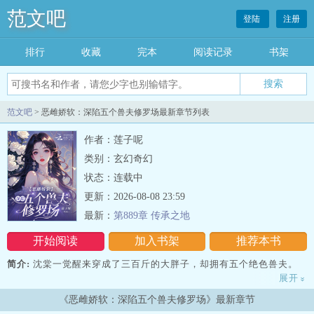
范文吧
登陆
注册
排行
收藏
完本
阅读记录
书架
范文吧
> 恶雌娇软：深陷五个兽夫修罗场最新章节列表
作者：莲子呢
类别：玄幻奇幻
状态：连载中
更新：2026-08-08 23:59
最新：
第889章 传承之地
开始阅读
加入书架
推荐本书
简介:
沈棠一觉醒来穿成了三百斤的大胖子，却拥有五个绝色兽夫。
展开
»
美艳红狐，霸道黑豹，阴郁白蛇，人鱼暴君，硬汉金鹰上将……各个
《恶雌娇软：深陷五个兽夫修罗场》最新章节
宽肩窄腰大长腿，八块腹肌堪比男模！