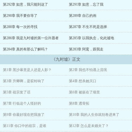
第292章 如意，我只能到这了
第291章 如意，忘了我
千年流转，河西走廊的风沙掩了丝绸之路的商旅繁盛，也沉了藏有壁
画的古城遗址，更湮了九时墟的秘密……-乔如意玩弄着蜿蜒在皓腕上
第290章 我不要你等了
第289章 自己的画
的升卿，浅眉低笑：这局，我来破。
第288章 每一次的寻找
第287章 不生不死是选择
行临：我宁愿化沙，也不愿再放你入这场囚局。
第286章 我是九时墟的第一位许愿者
第285章 以我执念，化此墟地
第284章 真的有那么了解吗？
第283章 阿鸾，跟我走
《九时墟》正文
第1章 黑沙暴里是人还是人影？
第2章 我也不怕遇上流氓
第3章 升卿啊，是驼铃响了
第4章 想杀她灭口
第5章 祖宗发了话
第6章 被嵌在了墙里
第7章 行临这个人怪好的
第8章 透骨拓
第9章 你最好现在把我放了
第10章 我的人生你就别卷进来了
第11章 你口中的祖宗，是谁
第12章 怎么是未婚夫了？