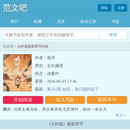
范文吧
登陆
注册
排行
收藏
完本
阅读记录
书架
范文吧
> 九时墟最新章节列表
作者：殷寻
类别：女生频道
状态：连载中
更新：2026-06-03 13:46
最新：
第292章 如意，我只能到这了
开始阅读
加入书架
推荐本书
简介:
河西走廊深处，黑沙暴席卷戈壁滩时，相传一家名为
展开
»
“九时墟”的店铺便会出现。夜九时，驼铃九响，凡有缘踏入者，皆可
《九时墟》最新章节
心想事成。