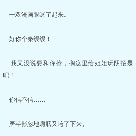
一双漫画眼眯了起来。
好你个秦缦缦！
我又没说要和你抢，搁这里给姐姐玩阴招是
吧！
你信不信……
唐芊影忽地肩膀又垮了下来。