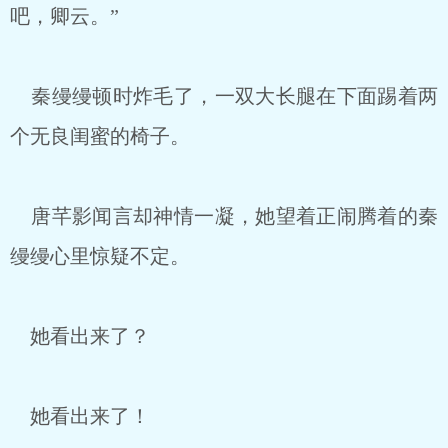
吧，卿云。”
秦缦缦顿时炸毛了，一双大长腿在下面踢着两
个无良闺蜜的椅子。
唐芊影闻言却神情一凝，她望着正闹腾着的秦
缦缦心里惊疑不定。
她看出来了？
她看出来了！