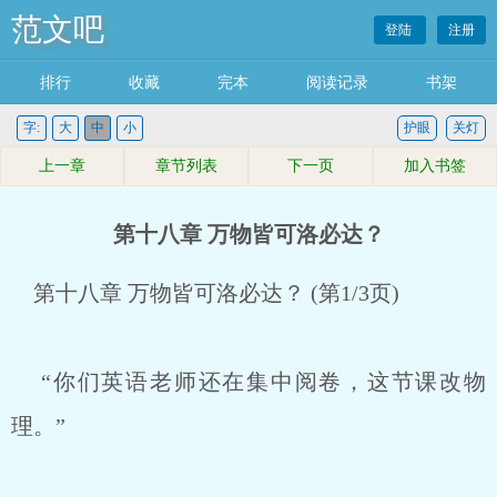
范文吧
登陆
注册
排行
收藏
完本
阅读记录
书架
字:
大
中
小
护眼
关灯
上一章
章节列表
下一页
加入书签
第十八章 万物皆可洛必达？
第十八章 万物皆可洛必达？ (第1/3页)
“你们英语老师还在集中阅卷，这节课改物
理。”