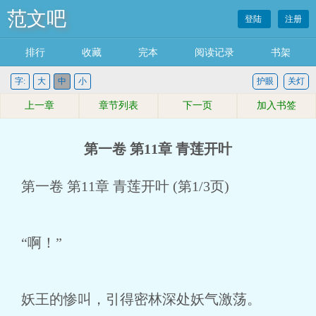
范文吧
登陆
注册
排行
收藏
完本
阅读记录
书架
字:
大
中
小
护眼
关灯
上一章
章节列表
下一页
加入书签
第一卷 第11章 青莲开叶
第一卷 第11章 青莲开叶 (第1/3页)
“啊！”
妖王的惨叫，引得密林深处妖气激荡。